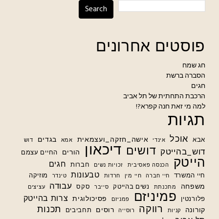
Search
פוסטים אחרונים
חג שמח
הסברה ברשת
חגים
הרכבת התחתית של תל אביב
למה מי זאת חנה קפרא?!
תגיות
אוכל
אישה_חזקה_ועצמאית
בגדים
אבא
אינדי
אמא
דוש
דיכאון
דושים
דוש_בהייטק
הורים
החיים עצמם
הייטק
חגים
חברות
הכנסה פאסיבית
זכויות נשים
טבעונות
חיי המשרד
מוזיקה
חיי חברה
חיי מין
חרדות
טינדר
עבודה
משפחה
נשים בהייטק
סקס
מתכנתת
סייבר
עציצים
פמיניזם
צרות בהייטק
פסיכולוגית
פלורנטין
פמניזם
רווקה
תכנות
קורונה
רוסים
תחביבים
קניות
רוסייה