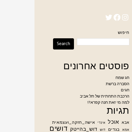
Twitter
Facebook
Instagram
חיפוש
Search
פוסטים אחרונים
חג שמח
הסברה ברשת
חגים
הרכבת התחתית של תל אביב
למה מי זאת חנה קפרא?!
תגיות
אוכל
אישה_חזקה_ועצמאית
אבא
אינדי
דושים
דוש_בהייטק
בגדים
אמא
דוש