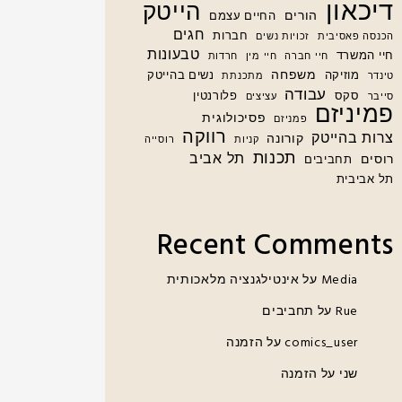
דיכאון
הייטק
הורים
החיים עצמם
חגים
חברות
הכנסה פאסיבית
זכויות נשים
טבעונות
חיי המשרד
חיי חברה
חיי מין
חרדות
משפחה
מוזיקה
נשים בהייטק
טינדר
מתכנתת
עבודה
סקס
פלורנטין
סייבר
עציצים
פמיניזם
פסיכולוגית
פמניזם
רווקה
צרות בהייטק
קורונה
קניות
רוסייה
תכנות
תל אביב
רוסים
תחביבים
תל אביבית
Recent Comments
Media
על
אינטילגנציה מלאכותית
Rue
על
תחביבים
comics_user
על
הזמנה
שני
על
הזמנה