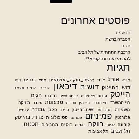
פוסטים אחרונים
חג שמח
הסברה ברשת
חגים
הרכבת התחתית של תל אביב
למה מי זאת חנה קפרא?!
תגיות
אוכל
אישה_חזקה_ועצמאית
בגדים
אבא
אינדי
אמא
דוש
דיכאון
דושים
דוש_בהייטק
הורים
החיים עצמם
הייטק
חגים
חברות
הכנסה פאסיבית
זכויות נשים
טבעונות
חיי המשרד
מוזיקה
חיי חברה
חיי מין
חרדות
טינדר
עבודה
משפחה
נשים בהייטק
סקס
מתכנתת
סייבר
עציצים
פמיניזם
צרות בהייטק
פסיכולוגית
פלורנטין
פמניזם
רווקה
תכנות
קורונה
רוסים
תחביבים
קניות
רוסייה
תל אביב
תל אביבית