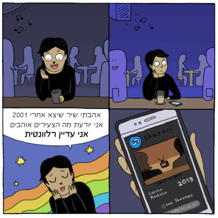
Ski
t
conten