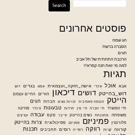
Search
פוסטים אחרונים
חג שמח
הסברה ברשת
חגים
הרכבת התחתית של תל אביב
למה מי זאת חנה קפרא?!
תגיות
אוכל
אישה_חזקה_ועצמאית
בגדים
אבא
אינדי
אמא
דוש
דיכאון
דושים
דוש_בהייטק
הורים
החיים עצמם
הייטק
חגים
חברות
הכנסה פאסיבית
זכויות נשים
טבעונות
חיי המשרד
מוזיקה
חיי חברה
חיי מין
חרדות
טינדר
עבודה
משפחה
נשים בהייטק
סקס
מתכנתת
סייבר
עציצים
פמיניזם
צרות בהייטק
פסיכולוגית
פלורנטין
פמניזם
רווקה
תכנות
קורונה
רוסים
תחביבים
קניות
רוסייה