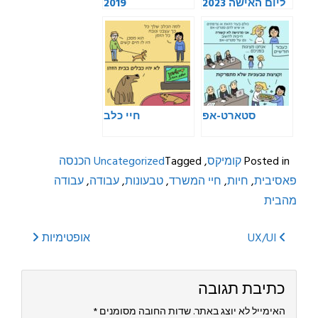
ליום האישה 2023
2019
סטארט-אפ
חיי כלב
Posted in
קומיקס
,
Tagged
Uncategorized
הכנסה
פאסיבית
,
חיות
,
חיי המשרד
,
טבעונות
,
עבודה
,
עבודה
מהבית
Post
UX/UI
אופטימיות
navigation
כתיבת תגובה
האימייל לא יוצג באתר.
שדות החובה מסומנים
*