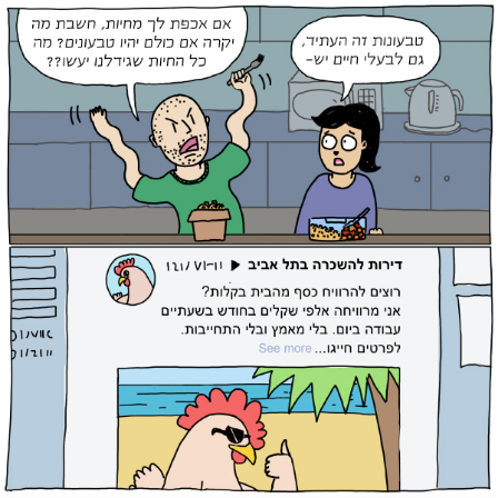
Ski
t
conten