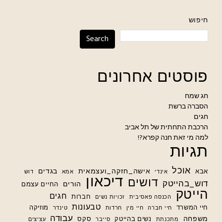
חיפוש
Search
פוסטים אחרונים
חג שמח
הסברה ברשת
חגים
הרכבת התחתית של תל אביב
למה מי זאת חנה קפרא?!
תגיות
אוכל
אישה_חזקה_ועצמאית
בגדים
אבא
אינדי
אמא
דוש
דיכאון
דושים
דוש_בהייטק
הורים
החיים עצמם
הייטק
חגים
חברות
הכנסה פאסיבית
זכויות נשים
טבעונות
חיי המשרד
מוזיקה
חיי חברה
חיי מין
חרדות
טינדר
עבודה
משפחה
נשים בהייטק
סקס
מתכנתת
סייבר
עציצים