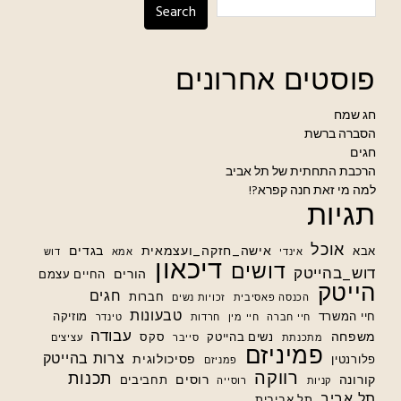
Search
פוסטים אחרונים
חג שמח
הסברה ברשת
חגים
הרכבת התחתית של תל אביב
למה מי זאת חנה קפרא?!
תגיות
אוכל
אישה_חזקה_ועצמאית
בגדים
אבא
אינדי
אמא
דוש
דיכאון
דושים
דוש_בהייטק
הורים
החיים עצמם
הייטק
חגים
חברות
הכנסה פאסיבית
זכויות נשים
טבעונות
חיי המשרד
מוזיקה
חיי חברה
חיי מין
חרדות
טינדר
עבודה
משפחה
נשים בהייטק
סקס
מתכנתת
סייבר
עציצים
פמיניזם
צרות בהייטק
פסיכולוגית
פלורנטין
פמניזם
רווקה
תכנות
קורונה
רוסים
תחביבים
קניות
רוסייה
תל אביב
תל אביבית