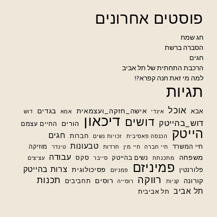
פוסטים אחרונים
חג שמח
הסברה ברשת
חגים
הרכבת התחתית של תל אביב
למה מי זאת חנה קפרא?!
תגיות
אוכל
אישה_חזקה_ועצמאית
בגדים
אבא
אינדי
אמא
דוש
דיכאון
דושים
דוש_בהייטק
הורים
החיים עצמם
הייטק
חגים
חברות
הכנסה פאסיבית
זכויות נשים
טבעונות
חיי המשרד
מוזיקה
חיי חברה
חיי מין
חרדות
טינדר
עבודה
משפחה
נשים בהייטק
סקס
מתכנתת
סייבר
עציצים
פמיניזם
צרות בהייטק
פסיכולוגית
פלורנטין
פמניזם
רווקה
תכנות
קורונה
רוסים
תחביבים
קניות
רוסייה
תל אביב
תל אביבית