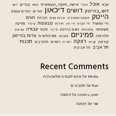
אוכל
אישה_חזקה_ועצמאית
בגדים
אבא
אינדי
אמא
דוש
דיכאון
דושים
דוש_בהייטק
הורים
החיים עצמם
הייטק
חגים
חברות
הכנסה פאסיבית
זכויות נשים
טבעונות
חיי המשרד
מוזיקה
חיי חברה
חיי מין
חרדות
טינדר
עבודה
משפחה
נשים בהייטק
סקס
מתכנתת
סייבר
עציצים
פמיניזם
צרות בהייטק
פסיכולוגית
פלורנטין
פמניזם
רווקה
תכנות
קורונה
רוסים
תחביבים
קניות
רוסייה
תל אביב
תל אביבית
Recent Comments
Media
על
אינטילגנציה מלאכותית
Rue
על
תחביבים
comics_user
על
הזמנה
שני
על
הזמנה