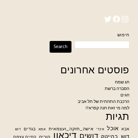
Twitter
Facebook
Instagram
חיפוש
Search
פוסטים אחרונים
חג שמח
הסברה ברשת
חגים
הרכבת התחתית של תל אביב
למה מי זאת חנה קפרא?!
תגיות
אוכל
אישה_חזקה_ועצמאית
בגדים
אבא
אינדי
אמא
דוש
דיכאון
דושים
דוש_בהייטק
הורים
החיים עצמם