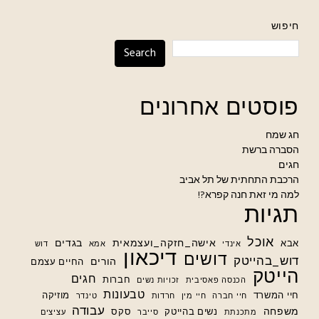
חיפוש
Search
פוסטים אחרונים
חג שמח
הסברה ברשת
חגים
הרכבת התחתית של תל אביב
למה מי זאת חנה קפרא?!
תגיות
אוכל
אישה_חזקה_ועצמאית
בגדים
אבא
אינדי
אמא
דוש
דיכאון
דושים
דוש_בהייטק
הורים
החיים עצמם
הייטק
חגים
חברות
הכנסה פאסיבית
זכויות נשים
טבעונות
חיי המשרד
מוזיקה
חיי חברה
חיי מין
חרדות
טינדר
עבודה
משפחה
נשים בהייטק
סקס
מתכנתת
סייבר
עציצים