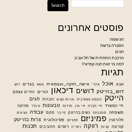
Search
פוסטים אחרונים
חג שמח
הסברה ברשת
חגים
הרכבת התחתית של תל אביב
למה מי זאת חנה קפרא?!
תגיות
אוכל
אישה_חזקה_ועצמאית
בגדים
אבא
אינדי
אמא
דוש
דיכאון
דושים
דוש_בהייטק
הורים
החיים עצמם
הייטק
חגים
חברות
הכנסה פאסיבית
זכויות נשים
טבעונות
חיי המשרד
מוזיקה
חיי חברה
חיי מין
חרדות
טינדר
עבודה
משפחה
נשים בהייטק
סקס
מתכנתת
סייבר
עציצים
פמיניזם
צרות בהייטק
פסיכולוגית
פלורנטין
פמניזם
רווקה
תכנות
קורונה
רוסים
תחביבים
קניות
רוסייה