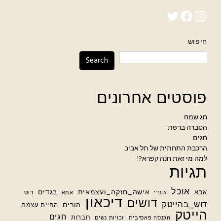
Twitter
Facebook
Instagram
חיפוש
Search
פוסטים אחרונים
חג שמח
הסברה ברשת
חגים
הרכבת התחתית של תל אביב
למה מי זאת חנה קפרא?!
תגיות
אוכל
אישה_חזקה_ועצמאית
בגדים
אבא
אינדי
אמא
דוש
דיכאון
דושים
דוש_בהייטק
הורים
החיים עצמם
הייטק
חגים
חברות
הכנסה פאסיבית
זכויות נשים