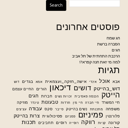
Search
פוסטים אחרונים
חג שמח
הסברה ברשת
חגים
הרכבת התחתית של תל אביב
למה מי זאת חנה קפרא?!
תגיות
אוכל
אישה_חזקה_ועצמאית
בגדים
אבא
אינדי
אמא
דוש
דיכאון
דושים
דוש_בהייטק
הורים
החיים עצמם
הייטק
חגים
חברות
הכנסה פאסיבית
זכויות נשים
טבעונות
חיי המשרד
מוזיקה
חיי חברה
חיי מין
חרדות
טינדר
עבודה
משפחה
נשים בהייטק
סקס
מתכנתת
סייבר
עציצים
פמיניזם
צרות בהייטק
פסיכולוגית
פלורנטין
פמניזם
רווקה
תכנות
קורונה
רוסים
תחביבים
קניות
רוסייה