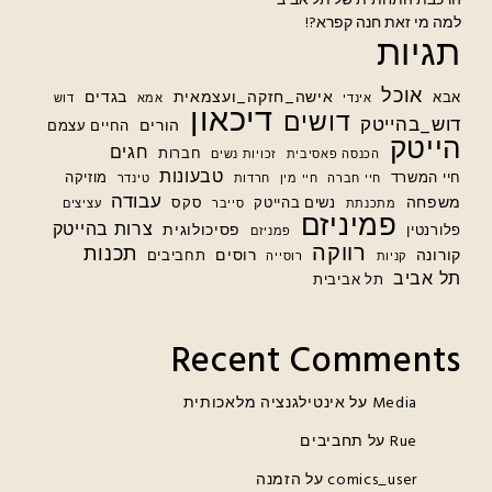
הרכבת התחתית של תל אביב
למה מי זאת חנה קפרא?!
תגיות
אוכל
אישה_חזקה_ועצמאית
בגדים
אבא
אינדי
אמא
דוש
דיכאון
דושים
דוש_בהייטק
הורים
החיים עצמם
הייטק
חגים
חברות
הכנסה פאסיבית
זכויות נשים
טבעונות
חיי המשרד
מוזיקה
חיי חברה
חיי מין
חרדות
טינדר
עבודה
משפחה
נשים בהייטק
סקס
מתכנתת
סייבר
עציצים
פמיניזם
צרות בהייטק
פסיכולוגית
פלורנטין
פמניזם
רווקה
תכנות
קורונה
רוסים
תחביבים
קניות
רוסייה
תל אביב
תל אביבית
Recent Comments
Media
על
אינטילגנציה מלאכותית
Rue
על
תחביבים
comics_user
על
הזמנה