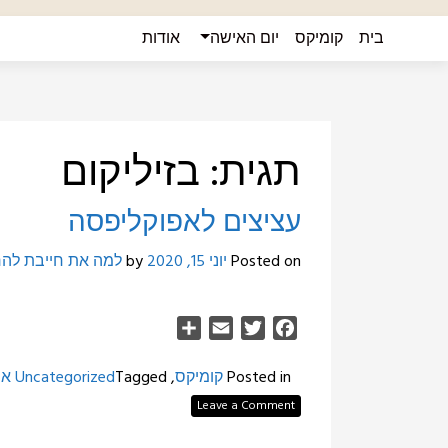
Ski
בית
קומיקס
יום האישה
אודות
t
conten
תגית:
בזיליקום
עציצים לאפוקליפסה
Posted on
יוני 15, 2020
by
למה את חייבת להר
Share
Email
Twitter
Facebook
Posted in
קומיקס
,
Tagged
Uncategorized
או
Leave a Comment