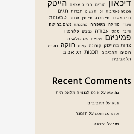
דיכאון
הייטק
הורים
החיים עצמם
חגים
חברות
הכנסה פאסיבית
זכויות נשים
טבעונות
חיי המשרד
חיי חברה
חיי מין
חרדות
משפחה
מוזיקה
נשים בהייטק
טינדר
מתכנתת
עבודה
סקס
פלורנטין
סייבר
עציצים
פמיניזם
פסיכולוגית
פמניזם
רווקה
צרות בהייטק
קורונה
קניות
רוסייה
תכנות
תל אביב
רוסים
תחביבים
תל אביבית
Recent Comments
Media
על
אינטילגנציה מלאכותית
Rue
על
תחביבים
comics_user
על
הזמנה
שני
על
הזמנה