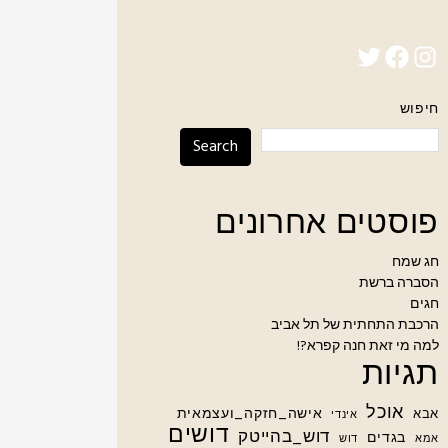
Twitter
Facebook
Instagram
חיפוש
Search
פוסטים אחרונים
חג שמח
הסברה ברשת
חגים
הרכבת התחתית של תל אביב
למה מי זאת חנה קפרא?!
תגיות
אוכל
אישה_חזקה_ועצמאית
אבא
אינדי
דושים
דוש_בהייטק
בגדים
אמא
דוש