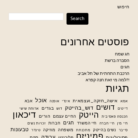
חיפוש
Search
פוסטים אחרונים
חג שמח
הסברה ברשת
חגים
הרכבת התחתית של תל אביב
למה מי זאת חנה קפרא?!
תגיות
אוכל
אישה_חזקה_ועצמאית
אבא
אמא
אינדי
אופנה
דושים
דוש_בהייטק
בגדים
דייטים
דוש
ארוחת שישי
דיכאון
הייטק
הורים
החיים עצמם
הכנסה פאסיבית
חגים
חיי המשרד
חברות
חיי מין
חיי חברה
זכויות נשים
טבעונות
משפחה
נשים בהייטק
מוזיקה
סייבר
מתכנתת
טינדר
פמיניזם
עבודה
פסיכולוגית
פלורנטין
סקס