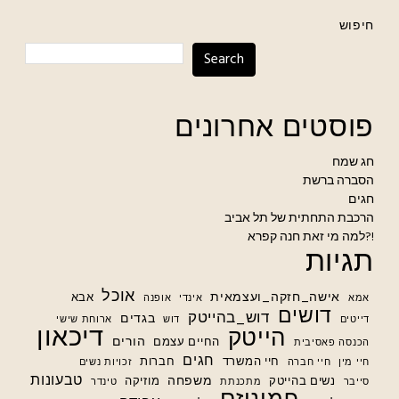
חיפוש
Search
פוסטים אחרונים
חג שמח
הסברה ברשת
חגים
הרכבת התחתית של תל אביב
למה מי זאת חנה קפרא?!
תגיות
אוכל
אישה_חזקה_ועצמאית
אבא
אמא
אינדי
אופנה
דושים
דוש_בהייטק
בגדים
דייטים
דוש
ארוחת שישי
דיכאון
הייטק
הורים
החיים עצמם
הכנסה פאסיבית
חגים
חיי המשרד
חברות
חיי מין
חיי חברה
זכויות נשים
טבעונות
משפחה
נשים בהייטק
מוזיקה
סייבר
מתכנתת
טינדר